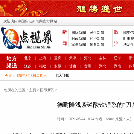
欢迎访问中国焦点新闻网官方网站
国际新闻
民生新闻
部委信
时政新闻
经济新闻
时事观
军事新闻
体育新闻
法治生
北京
|
上海
|
重庆
|
天津
|
河北
|
吉林
|
辽宁
|
浙
江苏
|
福建
|
安徽
|
甘肃
|
贵州
|
湖北
|
湖南
|
四
今天：
126年8月8日星期六
您所在的位置：
主页
>
国际新闻
>
德耐隆浅谈磷酸铁锂系的“刀
时间： 2021-05-24 10:24 作者：admin 来源：未