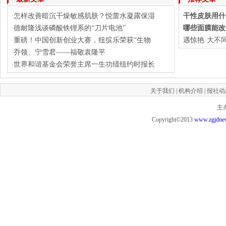
怎样改善暗沉干燥敏感肌肤？悦蕾水凝露保湿
干性皮肤用什
·
德耐隆浅谈磷酸铁锂系的“刀片电池”
哪些面膜能改
·
重磅！中国创新创业大赛，纽缤乐荣获“生物
遇惊艳·大不
·
乔领、宁雪君——福敬袁隆平
·
世界和谐基金会荣誉主席一生功绩纽约时报长
·
关于我们
|
机构介绍
|
报社动
主
Copyright©2013
www.zgjdne