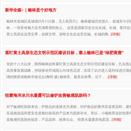
新华全媒+｜榆林是个好地方
榆林市老城区及城墙(9月11日摄，无人机照片)。榆林建城历史悠久，老城至今仍
林，一块富有魅力且充满希望的热土。 这里是国家历史文化名城。长城、黄河在
黄土高原在这里交界，农耕文明、游牧文化在这里交融。长城的陶...
[详细]
紧盯黄土高原生态文明示范区建设目标，塞上榆林已是“绿肥黄瘦”
党的十八大以来，陕西榆林始终紧盯黄土高原生态文明示范区建设目标，扎实推
高质量发展战略，持续推动市域国土向绿色迈进，实现了从沙进人退到绿进沙退的
绕的陕西省榆林市镇北台(陶明 摄) 榆林美，最美在秋季。当下，...
[详细]
悦蕾海洋冰川水凝露可以修护改善敏感肌肤吗？
对于敏感性肌肤来说，护肤品的选择尤为谨慎，对护肤品的要求应该更温和，避
应该挑选温和度安全度都比较高的产品来为肌肤补水。所以，小编推荐这款悦蕾
是敏感性肌肤的福音，产品温和，效果出众。 悦蕾水凝露质地柔适...
[详细]