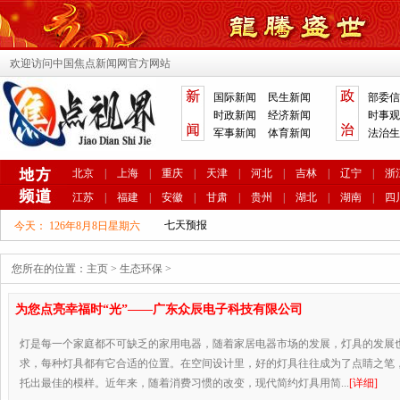
欢迎访问中国焦点新闻网官方网站
国际新闻
民生新闻
部委信
时政新闻
经济新闻
时事观
军事新闻
体育新闻
法治生
北京
|
上海
|
重庆
|
天津
|
河北
|
吉林
|
辽宁
|
浙
江苏
|
福建
|
安徽
|
甘肃
|
贵州
|
湖北
|
湖南
|
四
今天：
126年8月8日星期六
您所在的位置：
主页
>
生态环保
>
为您点亮幸福时“光”——广东众辰电子科技有限公司
灯是每一个家庭都不可缺乏的家用电器，随着家居电器市场的发展，灯具的发展
求，每种灯具都有它合适的位置。在空间设计里，好的灯具往往成为了点睛之笔
托出最佳的模样。近年来，随着消费习惯的改变，现代简约灯具用简...
[详细]