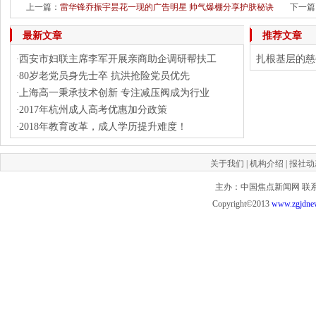
上一篇：
雷华锋乔振宇昙花一现的广告明星 帅气爆棚分享护肤秘诀
下一篇
最新文章
推荐文章
西安市妇联主席李军开展亲商助企调研帮扶工
扎根基层的慈
·
80岁老党员身先士卒 抗洪抢险党员优先
·
上海高一秉承技术创新 专注减压阀成为行业
·
2017年杭州成人高考优惠加分政策
·
2018年教育改革，成人学历提升难度！
·
关于我们
|
机构介绍
|
报社动
主办：中国焦点新闻网 联系QQ 8
Copyright©2013
www.zgjdne