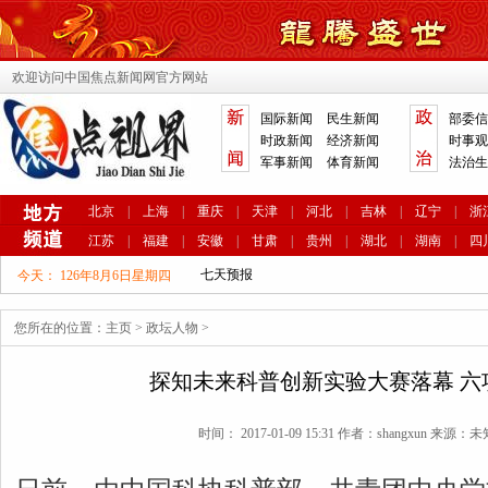
欢迎访问中国焦点新闻网官方网站
国际新闻
民生新闻
部委信
时政新闻
经济新闻
时事观
军事新闻
体育新闻
法治生
北京
|
上海
|
重庆
|
天津
|
河北
|
吉林
|
辽宁
|
浙
江苏
|
福建
|
安徽
|
甘肃
|
贵州
|
湖北
|
湖南
|
四
今天：
126年8月6日星期四
您所在的位置：
主页
>
政坛人物
>
探知未来科普创新实验大赛落幕 六
时间： 2017-01-09 15:31 作者：shangxun 来源：