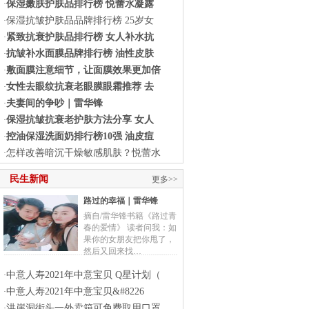
保湿嫩肤护肤品排行榜 悦蕾水凝露
·
保湿抗皱护肤品品牌排行榜 25岁女
·
紧致抗衰护肤品排行榜 女人补水抗
·
抗皱补水面膜品牌排行榜 油性皮肤
·
敷面膜注意细节，让面膜效果更加倍
·
女性去眼纹抗衰老眼膜眼霜推荐 去
·
夫妻间的争吵｜雷华锋
·
保湿抗皱抗衰老护肤方法分享 女人
·
控油保湿洗面奶排行榜10强 油皮痘
·
怎样改善暗沉干燥敏感肌肤？悦蕾水
·
民生新闻
更多>>
路过的幸福｜雷华锋
摘自/雷华锋书籍《路过青
春的爱情》 读者问我：如
果你的女朋友把你甩了，
然后又回来找…
中意人寿2021年中意宝贝 Q星计划（
·
中意人寿2021年中意宝贝&#8226
·
洪崖洞街头一外卖箱可免费取用口罩
·