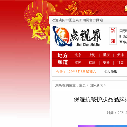
欢迎访问中国焦点新闻网官方网站
国际
时政
军事
北京
|
上海
|
重庆
|
天津
江苏
|
福建
|
安徽
|
甘肃
今天：
126年8月8日星期六
您所在的位置：
主页
>
国际新闻
>
保湿抗皱护肤品品牌排
时间： 2021-