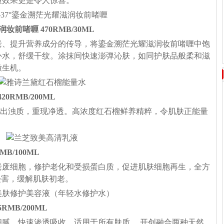
皱效果更是令人惊喜。
滋润妆前啫喱 470RMB/30ML
老、提升营养成分的传导，将鎏金溯茫光耀滋润妆前啫喱中饱
补水，舒缓干纹。涂抹间快速澎弹沁肤，如同护肤品般柔和滋
嫩生机。
20RMB/200ML
排出浊质，重现净透。高浓度红石榴鲜养精粹，令肌肤正能量
MB/100ML
老废细胞，修护老化和受损蛋白质，促进肌肤细胞再生，全方
侵害，缓解肌肤初老。
5RMB/200ML
腻，快速渗透吸收，适用于所有肤质。 开创融合两种天然