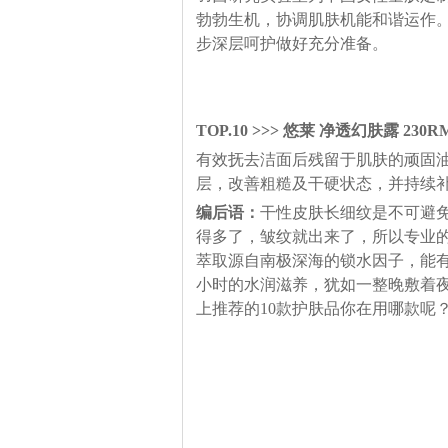
勃勃生机，协调肌肤机能和谐运作。
步深层呵护做好充分准备。
TOP.10 >>> 悠莱 净透幻肤露 230R
有效抚去洁面后残留于肌肤的顽固
层，改善粗糙及干硬状态，并持续
编后语：
干性皮肤长细纹是不可避
得多了，皱纹就出来了，所以专业
萃取源自南极深海的锁水因子，能有
小时的水润滋养，犹如一整晚敷着
上推荐的10款护肤品你在用哪款呢