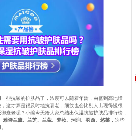
用一些抗皱的护肤品了，浓度可以随着年龄，由低到高地增
整，这才算是很及时地抗衰老，细纹也会比别人出现得慢很
抵御衰老呢？小编今天给大家总结出保湿抗皱护肤品排行榜，
°、雅诗兰黛、兰芝、兰蔻、梦妆、珂润、羽西、悠莱，
这些
用。