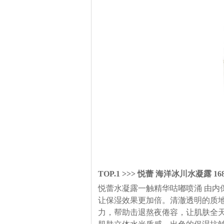
TOP.1 >>> 悦蕾 海洋冰川水凝露 16
悦蕾水凝露一触精华咕嘟喷涌 由内
让保湿效果更加倍。清澈透明的质
力，帮助击退熬夜倦容，让肌肤全