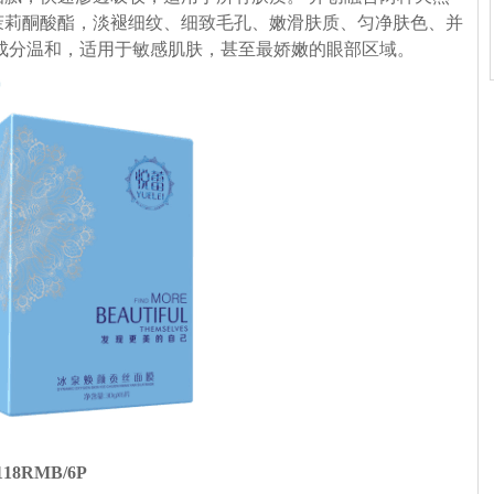
茉莉酮酸酯，淡褪细纹、细致毛孔、嫩滑肤质、匀净肤色、并
成分温和，适用于敏感肌肤，甚至最娇嫩的眼部区域。
18RMB/6P