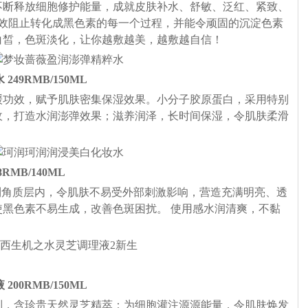
不断释放细胞修护能量，成就皮肤补水、舒敏、泛红、紧致、
有效阻止转化成黑色素的每一个过程，并能令顽固的沉淀色素
白皙，色斑淡化，让你越敷越美，越敷越自信！
249RMB/150ML
缓功效，赋予肌肤密集保湿效果。小分子胶原蛋白，采用特别
收，打造水润澎弹效果；滋养润泽，长时间保湿，令肌肤柔滑
8RMB/140ML
到角质层内，令肌肤不易受外部刺激影响，营造充满明亮、透
黑色素不易生成，改善色斑困扰。 使用感水润清爽，不黏
200RMB/150ML
制，含珍贵天然灵芝精萃：为细胞灌注源源能量，令肌肤焕发