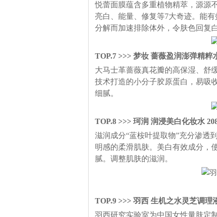
悦蕾面膜蕴含多重植物精萃，源源
亮白、能量、修复等7大奇迹。能
分解而加速排除体外，令肤色回复
TOP.7 >>> 梦妆 蔷薇盈润澎弹精粹水 
大马士革蔷薇真花瓣的高保湿、舒
技术打造的小分子胶原蛋白，易吸
细腻。
TOP.8 >>> 珂润 润浸美白化妆水 20
滋润成分“蓝桉叶提取物”充分渗透
明感的柔滑肌肤。美白有效成分，使
腻。调整肌肤的滋润。
TOP.9 >>> 羽西 生机之水灵芝调理液 
羽西研究实验室为中国女性量肤定