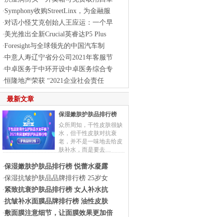
Symphony收购StreetLinx，为金融服
·
对话小怪艾克创始人王应运：一个早
·
美光推出全新Crucial英睿达P5 Plus
·
Foresight与全球领先的中国汽车制
·
中意人寿辽宁省分公司2021年客服节
·
中卓医务于中环开设中卓医务综合专
·
恒隆地产荣获 “2021企业社会责任
·
最新文章
保湿嫩肤护肤品排行榜
众所周知，干性皮肤很缺
水，但干性皮肤对抗衰
老，并不是一味地去给皮
肤补水，而是要去…
保湿嫩肤护肤品排行榜 悦蕾水凝露
·
保湿抗皱护肤品品牌排行榜 25岁女
·
紧致抗衰护肤品排行榜 女人补水抗
·
抗皱补水面膜品牌排行榜 油性皮肤
·
敷面膜注意细节，让面膜效果更加倍
·