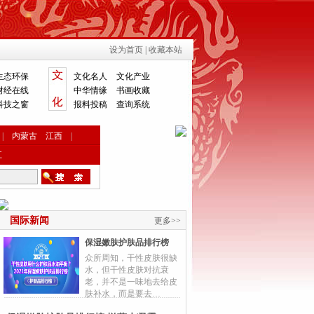
设为首页
|
收藏本站
生态环保
文化名人
文化产业
财经在线
中华情缘
书画收藏
科技之窗
报料投稿
查询系统
|
内蒙古
江西
|
江
国际新闻
更多>>
保湿嫩肤护肤品排行榜
众所周知，干性皮肤很缺
水，但干性皮肤对抗衰
老，并不是一味地去给皮
肤补水，而是要去…