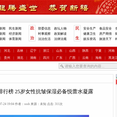
新闻
民生新闻
部委信息
政坛人物
安全生产
食品安全
新闻
经济新闻
时事观察
政策解读
健康卫生
房产商情
新闻
体育新闻
法治生活
法律法规
娱乐资讯
旅游天下
|
河北
|
吉林
|
辽宁
|
浙江
|
山东
|
山西
|
陕西
|
宁夏
|
河南
|
贵州
|
湖北
|
湖南
|
四川
|
广东
|
广西
|
云南
|
海南
|
黑龙
行榜 25岁女性抗皱保湿必备悦蕾水凝露
07-24 19:04 作者：sssh 来源：未知 点击:
311次