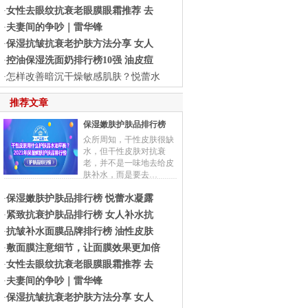
女性去眼纹抗衰老眼膜眼霜推荐 去
·
夫妻间的争吵｜雷华锋
·
保湿抗皱抗衰老护肤方法分享 女人
·
控油保湿洗面奶排行榜10强 油皮痘
·
怎样改善暗沉干燥敏感肌肤？悦蕾水
·
推荐文章
保湿嫩肤护肤品排行榜
众所周知，干性皮肤很缺
水，但干性皮肤对抗衰
老，并不是一味地去给皮
肤补水，而是要去…
保湿嫩肤护肤品排行榜 悦蕾水凝露
·
紧致抗衰护肤品排行榜 女人补水抗
·
抗皱补水面膜品牌排行榜 油性皮肤
·
敷面膜注意细节，让面膜效果更加倍
·
女性去眼纹抗衰老眼膜眼霜推荐 去
·
夫妻间的争吵｜雷华锋
·
保湿抗皱抗衰老护肤方法分享 女人
·