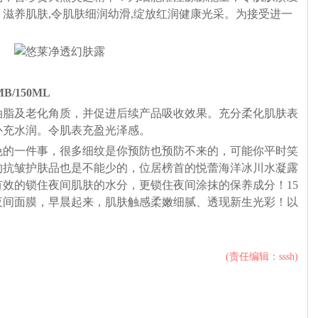
滋养肌肤,令肌肤细润幼滑,绽放红润健康光采。为接受进一
MB/150ML
油脂及老化角质，并促进后续产品吸收效果。充分柔化肌肤表
补充水润。令肌表充盈光泽感。
免的一件事，很多细纹是你预防也预防不来的，可能你平时笑
的抗皱护肤品也是不能少的，位居榜首的悦蕾海洋冰川水凝露
效的锁住夜间肌肤的水分，更锁住夜间涂抹的保养成分！15
夜间面膜，早晨起来，肌肤触感柔嫩细腻、透现新生光彩！以
？
(责任编辑：sssh)