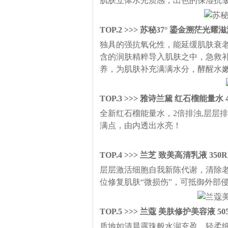
肌肤立体水光质感，出色的保湿抗
TOP.2 >>> 苏秘37° 鎏金溯茫光耀
独具的强抗氧化性，能延缓肌肤衰
含的润肤精粹导入肌肤之中，急救
养，为肌肤补充满满水分，酵醒水
TOP.3 >>> 雅诗兰黛 红石榴能量水 4
全新红石榴能量水，2倍排浊,层层
满点，由内透出水亮！
TOP.4 >>> 兰芝 致美高清乳液 350R
层层激活细胞自我新陈代谢，清除
位修复肌肤“微损伤”，可抵御外部
TOP.5 >>> 兰蔻 美肤修护美容液 50
质地如清晨露珠般水润充盈、轻柔细