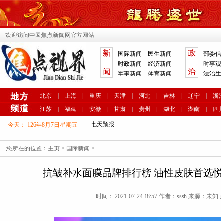
欢迎访问中国焦点新闻网官方网站
国际新闻
民生新闻
部委信
时政新闻
经济新闻
时事观
军事新闻
体育新闻
法治生
北京
|
上海
|
重庆
|
天津
|
河北
|
吉林
|
辽宁
|
浙
江苏
|
福建
|
安徽
|
甘肃
|
贵州
|
湖北
|
湖南
|
四
今天：
126年8月7日星期五
您所在的位置：
主页
>
国际新闻
>
抗皱补水面膜品牌排行榜 油性皮肤首选
时间： 2021-07-24 18:57 作者：sssh 来源：未知