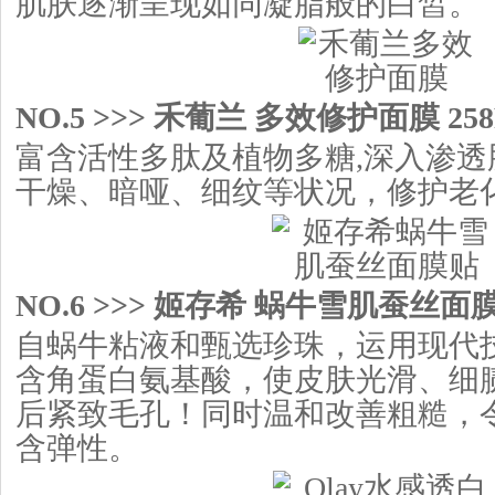
肌肤逐渐呈现如同凝脂般的白皙。
NO.5 >>> 禾葡兰 多效修护面膜 258
富含活性多肽及植物多糖,深入渗透
干燥、暗哑、细纹等状况，修护老
NO.6 >>> 姬存希 蜗牛雪肌蚕丝面膜贴
自蜗牛粘液和甄选珍珠，运用现代
含角蛋白氨基酸，使皮肤光滑、细
后紧致毛孔！同时温和改善粗糙，
含弹性。