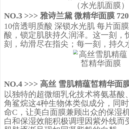
NO.3 >>> 雅诗兰黛 微精华面膜 720
10倍透明质酸 深锁水光肌 每片面
酸，锁定肌肤持久润泽。这一刻，
刻，幼滑尽在指尖；每一刻，持久
NO.4 >>> 高丝 雪肌精蕴皙精华面膜 
以独特的超微细乳化技术将氨基酸
角鲨烷这4种生物体类似成分，同
命C，让美白面膜兼顾出众的保湿
白和保湿效能积极调理因紫外线而