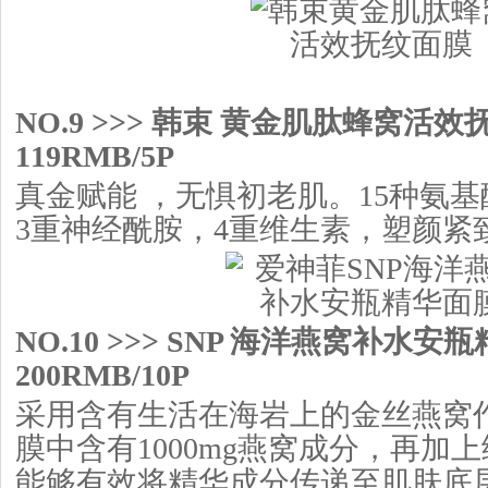
NO.9 >>> 韩束 黄金肌肽蜂窝活
119RMB/5P
真金赋能 ，无惧初老肌。15种氨
3重神经酰胺，4重维生素，塑颜紧
NO.10 >>> SNP 海洋燕窝补水安
200RMB/10P
采用含有生活在海岩上的金丝燕窝
膜中含有1000mg燕窝成分，再加
能够有效将精华成分传递至肌肤底