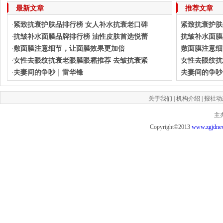
最新文章
推荐文章
紧致抗衰护肤品排行榜 女人补水抗衰老口碑
紧致抗衰护肤
·
抗皱补水面膜品牌排行榜 油性皮肤首选悦蕾
抗皱补水面膜
·
敷面膜注意细节，让面膜效果更加倍
敷面膜注意细
·
女性去眼纹抗衰老眼膜眼霜推荐 去皱抗衰紧
女性去眼纹抗
·
夫妻间的争吵｜雷华锋
夫妻间的争吵
·
关于我们
|
机构介绍
|
报社动
主
Copyright©2013
www.zgjdne