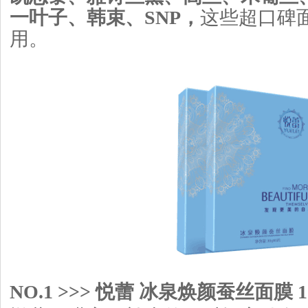
一叶子、韩束、SNP，
这些超口碑
用。
NO.1 >>> 悦蕾 冰泉焕颜蚕丝面膜 11