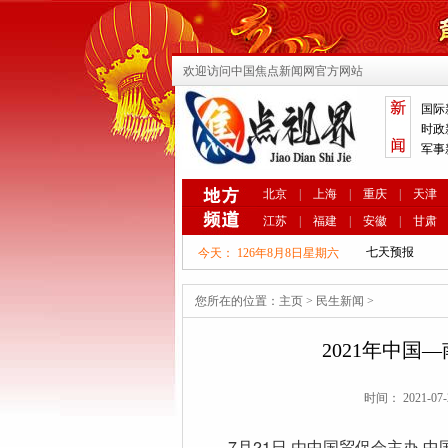
欢迎访问中国焦点新闻网官方网站
国际
时政
军事
北京
|
上海
|
重庆
|
天津
江苏
|
福建
|
安徽
|
甘肃
今天：
126年8月8日星期六
您所在的位置：
主页
>
民生新闻
>
2021年中
时间： 2021-07
7月21日,由中国贸促会主办