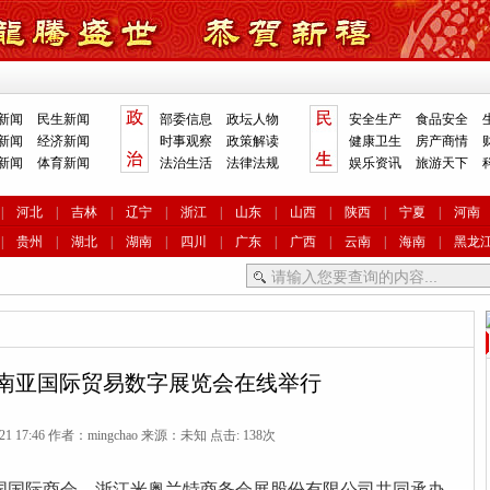
新闻
民生新闻
部委信息
政坛人物
安全生产
食品安全
新闻
经济新闻
时事观察
政策解读
健康卫生
房产商情
新闻
体育新闻
法治生活
法律法规
娱乐资讯
旅游天下
|
河北
|
吉林
|
辽宁
|
浙江
|
山东
|
山西
|
陕西
|
宁夏
|
河南
|
贵州
|
湖北
|
湖南
|
四川
|
广东
|
广西
|
云南
|
海南
|
黑龙
国—南亚国际贸易数字展览会在线举行
-21 17:46 作者：mingchao 来源：未知 点击:
138次
,中国国际商会、浙江米奥兰特商务会展股份有限公司共同承办