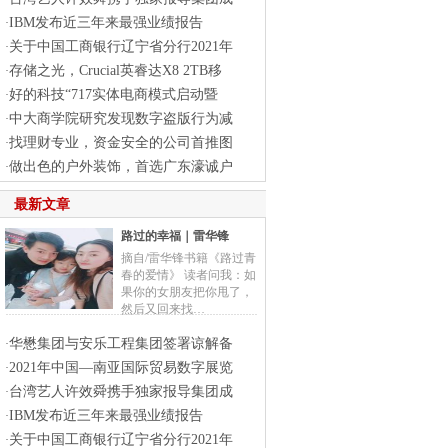
IBM发布近三年来最强业绩报告
·
关于中国工商银行辽宁省分行2021年
·
存储之光，Crucial英睿达X8 2TB移
·
好的科技“717实体电商模式启动暨
·
中大商学院研究发现数字盗版行为减
·
找理财专业，资金安全的公司首推图
·
做出色的户外装饰，首选广东濠诚户
·
最新文章
路过的幸福｜雷华锋
摘自/雷华锋书籍《路过青
春的爱情》 读者问我：如
果你的女朋友把你甩了，
然后又回来找…
华懋集团与安乐工程集团签署谅解备
·
2021年中国—南亚国际贸易数字展览
·
台湾艺人许效舜携手独家报导集团成
·
IBM发布近三年来最强业绩报告
·
关于中国工商银行辽宁省分行2021年
·