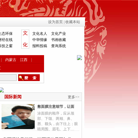
设为首页
|
收藏本站
生态环保
文化名人
文化产业
财经在线
中华情缘
书画收藏
科技之窗
报料投稿
查询系统
|
内蒙古
江西
|
江
国际新闻
更多>>
敷面膜注意细节，让面
涂面膜的顺序，应从颈
部、下颌、两颊、鼻、
唇、额头，由下往上；眼
睛周围、眉毛、上下…