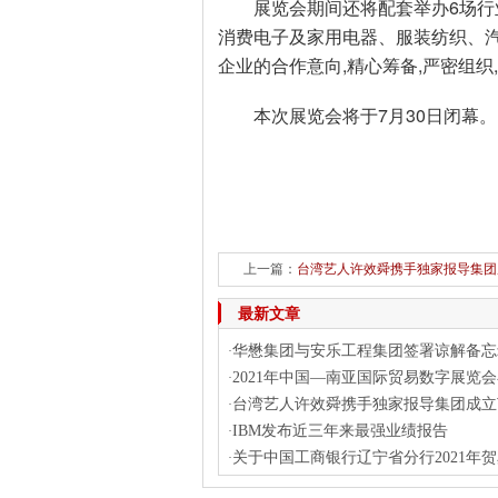
展览会期间还将配套举办6场行
消费电子及家用电器、服装纺织、汽
企业的合作意向,精心筹备,严密组
本次展览会将于7月30日闭幕。
上一篇：
台湾艺人许效舜携手独家报导集团
最新文章
华懋集团与安乐工程集团签署谅解备忘
·
2021年中国—南亚国际贸易数字展览
·
台湾艺人许效舜携手独家报导集团成立
·
IBM发布近三年来最强业绩报告
·
关于中国工商银行辽宁省分行2021年
·