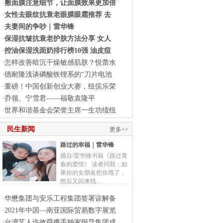
敷面膜注意细节，让面膜效果更加倍
·
女性去眼纹抗衰老眼膜眼霜推荐 去
·
夫妻间的争吵｜雷华锋
·
保湿抗皱抗衰老护肤方法分享 女人
·
控油保湿洗面奶排行榜10强 油皮痘
·
怎样改善暗沉干燥敏感肌肤？悦蕾水
·
德耐隆浅谈磷酸铁锂系的“刀片电池
·
重磅！中国创新创业大赛，纽缤乐荣
·
乔领、宁雪君——福敬袁隆平
·
世界和谐基金会荣誉主席一生功绩纽
·
民生新闻
更多>>
路过的幸福｜雷华锋
摘自/雷华锋书籍《路过青
春的爱情》 读者问我：如
果你的女朋友把你甩了，
然后又回来找…
华懋集团与安乐工程集团签署谅解备
·
2021年中国—南亚国际贸易数字展览
·
台湾艺人许效舜携手独家报导集团成
·