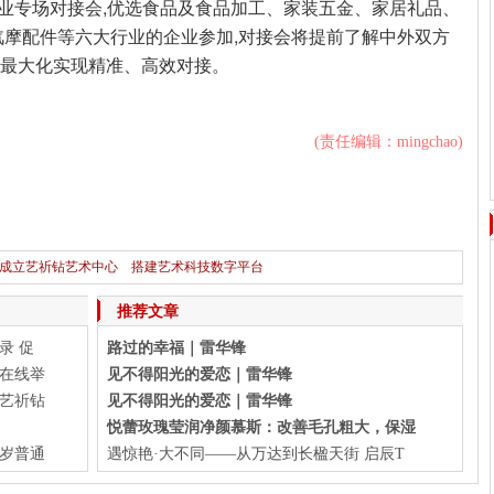
业专场对接会,优选食品及食品加工、家装五金、家居礼品、
摩配件等六大行业的企业参加,对接会将提前了解中外双方
织,最大化实现精准、高效对接。
(责任编辑：mingchao)
成立艺祈钻艺术中心 搭建艺术科技数字平台
下一篇：
华懋集团与安乐工程集团签署谅解备忘录 促进医疗服务合作
推荐文章
录 促
路过的幸福｜雷华锋
会在线举
见不得阳光的爱恋｜雷华锋
艺祈钻
见不得阳光的爱恋｜雷华锋
悦蕾玫瑰莹润净颜慕斯：改善毛孔粗大，保湿
贺岁普通
遇惊艳·大不同——从万达到长楹天街 启辰T