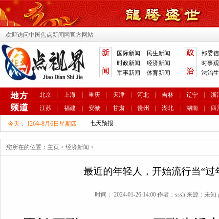
欢迎访问中国焦点新闻网官方网站
国际新闻
民生新闻
部委信
时政新闻
经济新闻
时事观
军事新闻
体育新闻
法治生
北京
|
上海
|
重庆
|
天津
|
河北
|
吉林
|
辽宁
|
浙
江苏
|
福建
|
安徽
|
甘肃
|
贵州
|
湖北
|
湖南
|
四
今天：
126年8月6日星期四
您所在的位置：
主页
>
经济新闻
>
最近的年轻人，开始流行当“过
时间： 2024-01-26 14:00 作者：sssh 来源：未知