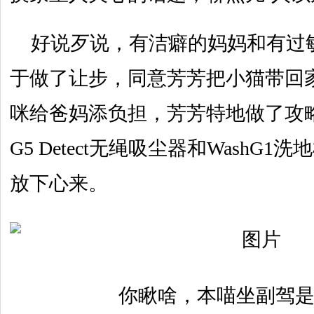
好说歹说，有洁癖的妈妈和有过
于做了让步，同意芳芳把小猫带回
咪给爸妈添负担，芳芳特地做了攻
G5 Detect无绳吸尘器和WashG
放下心来。
你瞅啥，本喵坐副驾