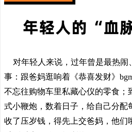
对年轻人来说，过年曾是最热闹
事：跟爸妈逛响着《恭喜发财》bg
不忘往购物车里私藏心仪的零食；
式小鞭炮，数着日子，给自己分配
收了压岁钱，得先上交爸妈，他们