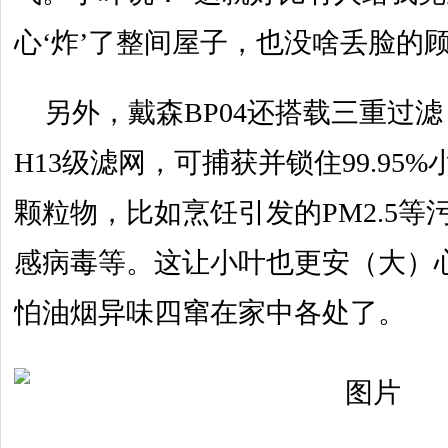
心‘炸’了整间屋子，也没啥丢脸的顾
另外，戴森BP04还搭载三重过滤
H13级滤网，可捕获并锁住99.95%
颗粒物，比如烹饪引发的PM2.5
感病毒等。这让小叶也更安（大）
怕油烟异味四窜在家中各处了。