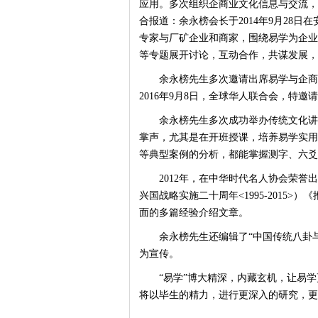
应用。多次组织企商业文化信息与交流，
合报道：余永榜会长于2014年9月28
专家与厂矿企业和商家，围绕易学为企业
等专题展开讨论，互动合作，共谋发展，
余永榜先生多次邀请出席易学与企商
2016年9月8日，全球华人联合会，特
余永榜先生多次成功举办传统文化讲
掌声，尤其是在开班授课，培养易学实用
等典型案例的分析，都能掌握测字、六爻
2012年，在中华时代名人协会荣誉
兴国战略实施二十周年<1995-2015
面的多篇经验介绍文章。
余永榜先生还编辑了“中国传统八卦
为宣传。
“易学”博大精深，内藏玄机，让易
将以毕生的精力，进行更深入的研究，更