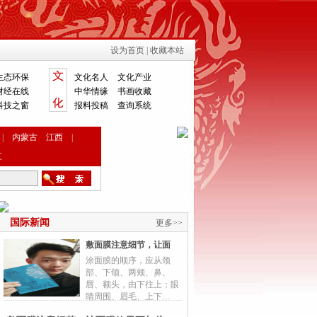
设为首页
|
收藏本站
生态环保
文化名人
文化产业
财经在线
中华情缘
书画收藏
科技之窗
报料投稿
查询系统
|
内蒙古
江西
|
江
国际新闻
更多>>
敷面膜注意细节，让面
涂面膜的顺序，应从颈
部、下颌、两颊、鼻、
唇、额头，由下往上；眼
睛周围、眉毛、上下…