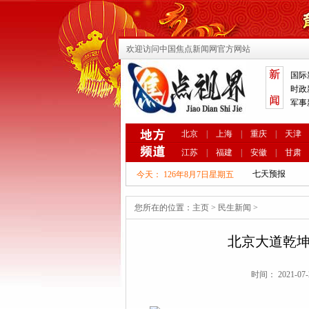
欢迎访问中国焦点新闻网官方网站
国际
时政
军事
北京
|
上海
|
重庆
|
天津
江苏
|
福建
|
安徽
|
甘肃
今天：
126年8月7日星期五
您所在的位置：
主页
>
民生新闻
>
北京大道乾坤
时间： 2021-07