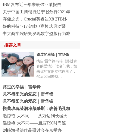
IBM发布近三年来最强业绩报告
·
关于中国工商银行辽宁省分行2021年
·
存储之光，Crucial英睿达X8 2TB移
·
好的科技“717实体电商模式启动暨
·
中大商学院研究发现数字盗版行为减
·
推荐文章
路过的幸福｜雷华锋
摘自/雷华锋书籍《路过青
春的爱情》 读者问我：如
果你的女朋友把你甩了，
然后又回来找…
路过的幸福｜雷华锋
·
见不得阳光的爱恋｜雷华锋
·
见不得阳光的爱恋｜雷华锋
·
悦蕾玫瑰莹润净颜慕斯：改善毛孔粗
·
遇惊艳·大不同——从万达到长楹天
·
遇惊艳·大不同——启辰T90时尚巡
·
刘纯海书法作品研讨会在京举办
·