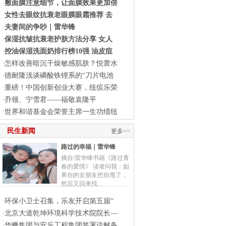
敷面膜注意细节，让面膜效果更加倍
·
女性去眼纹抗衰老眼膜眼霜推荐 去
·
夫妻间的争吵｜雷华锋
·
保湿抗皱抗衰老护肤方法分享 女人
·
控油保湿洗面奶排行榜10强 油皮痘
·
怎样改善暗沉干燥敏感肌肤？悦蕾水
·
德耐隆浅谈磷酸铁锂系的“刀片电池
·
重磅！中国创新创业大赛，纽缤乐荣
·
乔领、宁雪君——福敬袁隆平
·
世界和谐基金会荣誉主席一生功绩纽
·
民生新闻
更多>>
路过的幸福｜雷华锋
摘自/雷华锋书籍《路过青
春的爱情》 读者问我：如
果你的女朋友把你甩了，
然后又回来找…
环保小卫士召集，乐友开启第五届“
·
北京大道乾坤环境科学技术院院长—
·
华懋集团与安乐工程集团签署谅解备
·