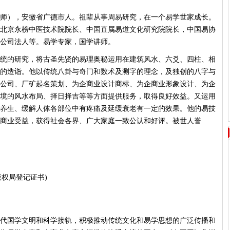
师），安徽省广德市人。祖辈从事周易研究，在一个易学世家成长。
北京永榜中医技术院院长、中国直属易道文化研究院院长，中国易协
限公司法人等。易学专家，国学讲师。
统的研究，将古圣先贤的易理奥秘运用在建筑风水、六爻、四柱、相
的造诣。他以传统八卦与奇门和数术及测字的理念，及独创的八字与
公司、厂矿起名策划、为企商业设计商标、为企商业形象设计、为企
境的风水布局、择日择吉等等方面提供服务，取得良好效益。又运用
养生、缓解人体各部位中有疼痛及延缓衰老有一定的效果。他的易技
商业受益，获得社会各界、广大家庭一致公认和好评。被世人誉
家版权局登记证书)
代国学文明和科学接轨，积极推动传统文化和易学思想的广泛传播和