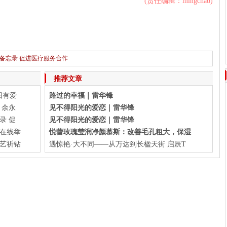
(责任编辑：mingchao)
备忘录 促进医疗服务合作
下一篇：
环保小卫士召集，乐友开启第五届“衣旧有爱”公益行动
推荐文章
旧有爱
路过的幸福｜雷华锋
 余永
见不得阳光的爱恋｜雷华锋
录 促
见不得阳光的爱恋｜雷华锋
会在线举
悦蕾玫瑰莹润净颜慕斯：改善毛孔粗大，保湿
艺祈钻
遇惊艳·大不同——从万达到长楹天街 启辰T