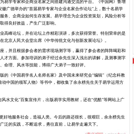
为易学专家和企商业名家之间搭建沟通交流的平台。《中国网》鲁增
日在安徽广德举办的“首届易学专家与企业名家合作论坛”上，数十名易学
服务、企商业如何生存发展。易学理念为企业投资策划，风险分析等
取得良好效益，产生广泛影响。
业高峰论坛，并在论坛上作精彩演讲，多次获得荣誉。特别荣幸的是
邀请在北京人民大会堂出席《中华传统文化与创新发展论坛》。
座，并且根据参会者的需求现场测字等，赢得了参会者的阵阵喝彩和
人才方面。参加培训的弟子经过余先生深入浅出的讲解，及测事测字
、命理、风水等技能，博得广大弟子一致好评。
出版的《中国易学名人名师名家》及中国未来研究会“编辑”（纪念科教
>）《推动中国的领军人物》等书中，都收集了余永榜先生关于易学运用方
与风水文化”百集宣传片，出版易学实用教材，还在“优酷”等网站上广
学更好地服务社会，造福人类。今后的路还很长，很艰巨，余永榜先生
广泛的实践，不断追求，勇往直前，让易学走遍天下。