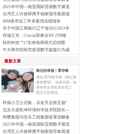
2021年中国—南亚国际贸易数字展览
·
台湾艺人许效舜携手独家报导集团成
·
IBM发布近三年来最强业绩报告
·
关于中国工商银行辽宁省分行2021年
·
存储之光，Crucial英睿达X8 2TB移
·
好的科技“717实体电商模式启动暨
·
中大商学院研究发现数字盗版行为减
·
最新文章
路过的幸福｜雷华锋
摘自/雷华锋书籍《路过青
春的爱情》 读者问我：如
果你的女朋友把你甩了，
然后又回来找…
环保小卫士召集，乐友开启第五届“
·
北京大道乾坤环境科学技术院院长—
·
华懋集团与安乐工程集团签署谅解备
·
2021年中国—南亚国际贸易数字展览
·
台湾艺人许效舜携手独家报导集团成
·