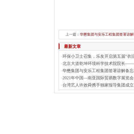
上一篇：
华懋集团与安乐工程集团签署谅解
最新文章
环保小卫士召集，乐友开启第五届“衣
·
北京大道乾坤环境科学技术院院长——
·
华懋集团与安乐工程集团签署谅解备忘
·
2021年中国—南亚国际贸易数字展览
·
台湾艺人许效舜携手独家报导集团成立
·