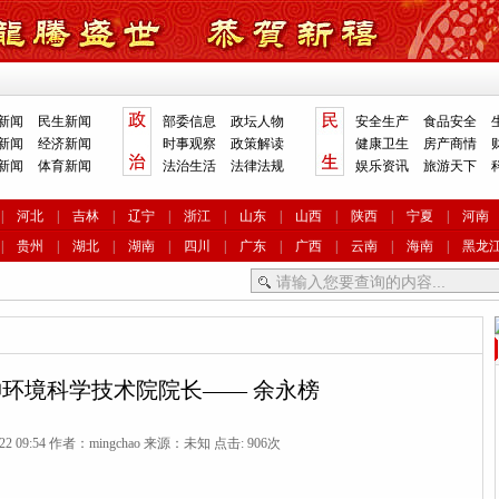
新闻
民生新闻
部委信息
政坛人物
安全生产
食品安全
新闻
经济新闻
时事观察
政策解读
健康卫生
房产商情
新闻
体育新闻
法治生活
法律法规
娱乐资讯
旅游天下
|
河北
|
吉林
|
辽宁
|
浙江
|
山东
|
山西
|
陕西
|
宁夏
|
河南
|
贵州
|
湖北
|
湖南
|
四川
|
广东
|
广西
|
云南
|
海南
|
黑龙
环境科学技术院院长—— 余永榜
-22 09:54 作者：mingchao 来源：未知 点击:
906次